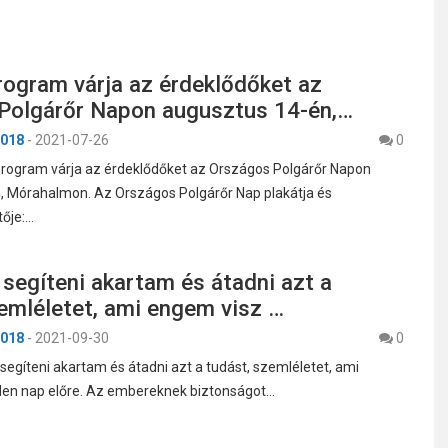
ogram várja az érdeklődőket az
Polgárőr Napon augusztus 14-én,…
018
-
2021-07-26
0
rogram várja az érdeklődőket az Országos Polgárőr Napon
, Mórahalmon. Az Országos Polgárőr Nap plakátja és
ője:…
 segíteni akartam és átadni azt a
emléletet, ami engem visz …
018
-
2021-09-30
0
 segíteni akartam és átadni azt a tudást, szemléletet, ami
en nap előre. Az embereknek biztonságot…