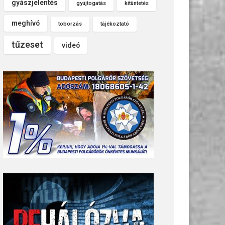
gyászjelentés
gyújtogatás
kitüntetés
meghívó
toborzás
tájékoztató
tűzeset
videó