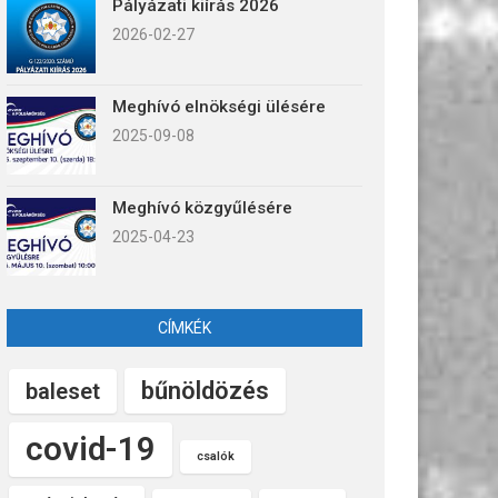
Pályázati kiírás 2026
2026-02-27
Meghívó elnökségi ülésére
2025-09-08
Meghívó közgyűlésére
2025-04-23
CÍMKÉK
bűnöldözés
baleset
covid-19
csalók