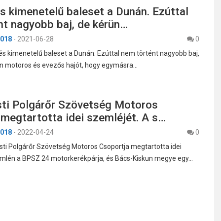
s kimenetelű baleset a Dunán. Ezúttal
nt nagyobb baj, de kérün…
018
-
2021-06-28
0
s kimenetelű baleset a Dunán. Ezúttal nem történt nagyobb baj,
n motoros és evezős hajót, hogy egymásra…
ti Polgárőr Szövetség Motoros
megtartotta idei szemléjét. A s…
018
-
2022-04-24
0
ti Polgárőr Szövetség Motoros Csoportja megtartotta idei
emlén a BPSZ 24 motorkerékpárja, és Bács-Kiskun megye egy…