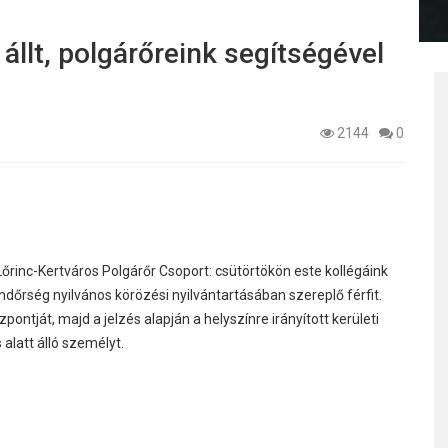
llt, polgárőreink segítségével
2144
0
Lőrinc-Kertváros Polgárőr Csoport: csütörtökön este kollégáink
dőrség nyilvános körözési nyilvántartásában szereplő férfit.
ontját, majd a jelzés alapján a helyszínre irányított kerületi
 alatt álló személyt.