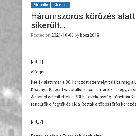
Aktuális
Kiemelt
Háromszoros körözés alatt á
sikerült…
Posted on
2021-10-06
by
bpsz2018
[ad_1]
elfogni
Két év alatt már a 30. körözött személyt találta meg a 
Kőbánya-Kispest vasútállomáson ismertek fel egy, a ren
Azonnal értesítették a BRFK Tevékenység-irányítási Közp
rendőrök elfogták és előállították a többszörös körözés
[ad_2]