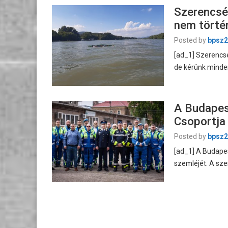
Szerencsé
nem törté
Posted by
bpsz2
[ad_1] Szerencsé
de kérünk minde
A Budapes
Csoportja 
Posted by
bpsz2
[ad_1] A Budapes
szemléjét. A sz