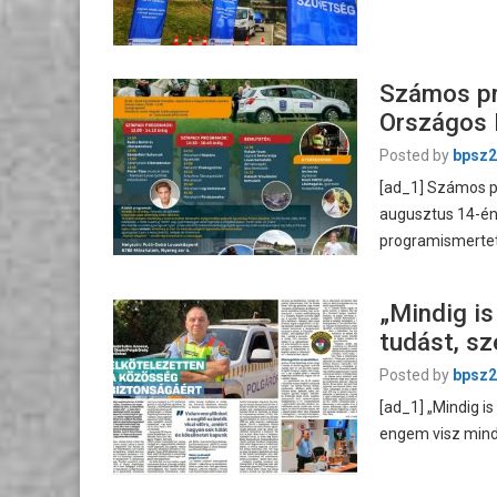
Számos pr
Országos 
Posted by
bpsz2
[ad_1] Számos p
augusztus 14-én
programismertet
„Mindig is
tudást, sz
Posted by
bpsz2
[ad_1] „Mindig is
engem visz mind