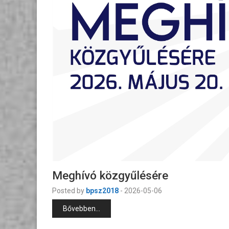
Meghívó közgyűlésére
Posted by
bpsz2018
-
2026-05-06
Bővebben...