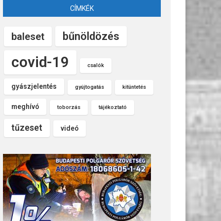
CÍMKÉK
bűnöldözés
baleset
covid-19
csalók
gyászjelentés
gyújtogatás
kitüntetés
meghívó
toborzás
tájékoztató
tűzeset
videó