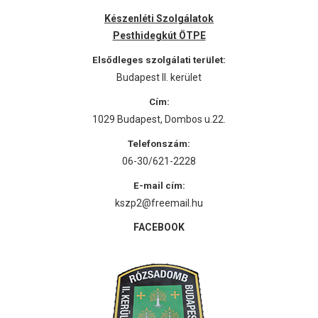
Készenléti Szolgálatok
Pesthidegkút ÖTPE
Elsődleges szolgálati terület:
Budapest II. kerület
Cím:
1029 Budapest, Dombos u.22.
Telefonszám:
06-30/621-2228
E-mail cím:
kszp2@freemail.hu
FACEBOOK