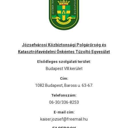
Józsefvárosi Közbiztonsági Polgárőrség és
Katasztrófavédelmi Önkéntes Tűzoltó Egyesület
Elsődleges szolgálati terület:
Budapest VIII.kerület
Cím:
1082 Budapest, Baross u. 63-67.
Telefonszám:
06-30/336-8253
E-mail cím:
kaiser.jozsef@freemail.hu