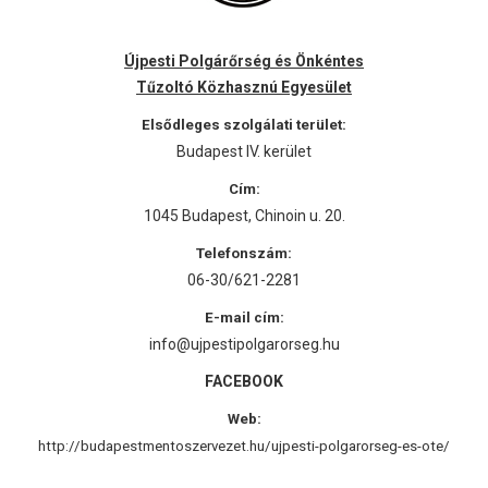
Újpesti Polgárőrség és Önkéntes
Tűzoltó Közhasznú Egyesület
Elsődleges szolgálati terület:
Budapest IV. kerület
Cím:
1045 Budapest, Chinoin u. 20.
Telefonszám:
06-30/621-2281
E-mail cím:
info@ujpestipolgarorseg.hu
FACEBOOK
Web:
http://budapestmentoszervezet.hu/ujpesti-polgarorseg-es-ote/