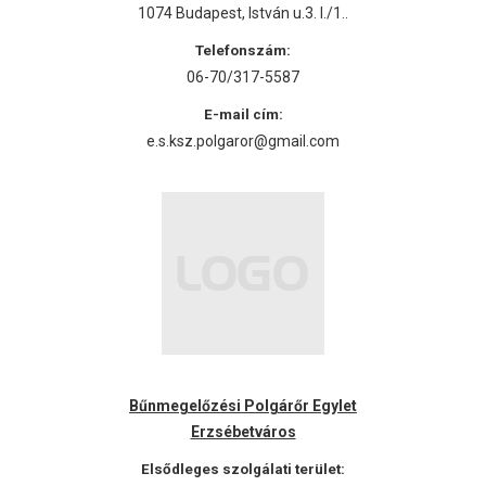
1074 Budapest, István u.3. I./1..
Telefonszám:
06-70/317-5587
E-mail cím:
e.s.ksz.polgaror@gmail.com
Bűnmegelőzési Polgárőr Egylet
Erzsébetváros
Elsődleges szolgálati terület: