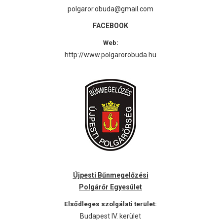
polgaror.obuda@gmail.com
FACEBOOK
Web:
http://www.polgarorobuda.hu
Újpesti Bűnmegelőzési
Polgárőr Egyesület
Elsődleges szolgálati terület:
Budapest IV. kerület