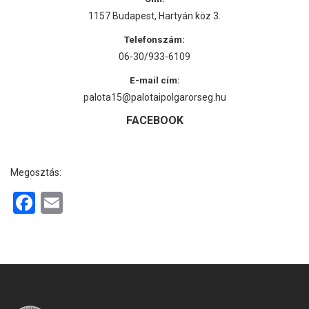
1157 Budapest, Hartyán köz 3.
Telefonszám:
06-30/933-6109
E-mail cím:
palota15@palotaipolgarorseg.hu
FACEBOOK
Megosztás:
F
E
a
m
ce
ail
b
o