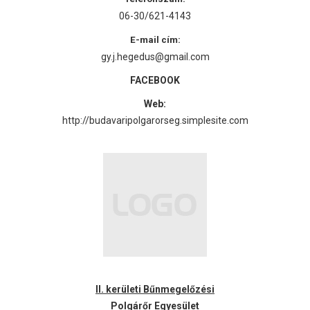
06-30/621-4143
E-mail cím:
gy.j.hegedus@gmail.com
FACEBOOK
Web:
http://budavaripolgarorseg.simplesite.com
II. kerületi Bűnmegelőzési
Polgárőr Egyesület