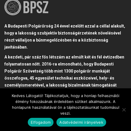
o
k
A Budapesti Polgárőrség 24 évvel ezelőtt azzal a céllal alakult,
hogy a lakosság szubjektív biztonságérzetének növelésével
részt vállaljon a bűnmegelőzésben és a közbiztonság
javításában.
A kezdeti, pár száz fős létszám az elmúlt két és fél évtizedben
folyamatosan nőtt. 2016-ra elmondható, hogy Budapesti
Polgárőr Szövetség több mint 1300 polgárőr munkáját
összefogva, 45 egyesület technikai eszközeivel, hely- és
személyismeretével, a lakosság bizalmának támogatását
élvezve segíti a hivatásos rendvédelmi szerveknek,
Kedves Látogató! Tájékoztatjuk, hogy a honlap felhasználói
önkormányzatoknak és az intézményeknek a bűnmegelőzés
élmény fokozásának érdekében sütiket alkalmazunk. A
terén az élhető és biztonságos környezet érdekében végzett
honlapunk használatával ön a tájékoztatásunkat tudomásul
veszi.
tevékenységét.
Elfogadom
Adatvédelmi irányelvek
FRISS HÍREK