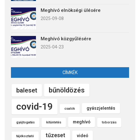
Meghívó elnökségi ülésére
2025-09-08
Meghívó közgyűlésére
2025-04-23
CÍMKÉK
bűnöldözés
baleset
covid-19
gyászjelentés
csalók
meghívó
gyújtogatás
kitüntetés
toborzás
tűzeset
videó
tájékoztató