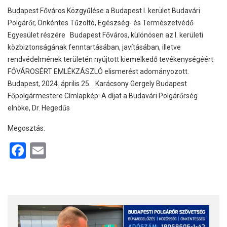
Budapest Főváros Közgyűlése a Budapest I. kerület Budavári
Polgárőr, Önkéntes Tűzoltó, Egészség- és Természetvédő
Egyesület részére Budapest Főváros, különösen az I. kerületi
közbiztonságának fenntartásában, javításában, illetve
rendvédelmének területén nyújtott kiemelkedő tevékenységéért
FŐVÁROSÉRT EMLÉKZÁSZLÓ elismerést adományozott.
Budapest, 2024. április 25. Karácsony Gergely Budapest
Főpolgármestere Címlapkép: A díjat a Budavári Polgárőrség
elnöke, Dr. Hegedűs
Megosztás:
F
E
a
m
ce
ail
b
o