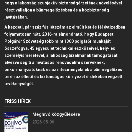
hogy a lakosság szubjektív biztonságérzetének növelésével
részt vállaljon a bűnmegelőzésben és a közbiztonság
javításában.
A kezdeti, pár száz fős létszám az elmúlt két és fél évtizedben
folyamatosan nőtt. 2016-ra elmondható, hogy Budapesti
Polgárőr Szövetség több mint 1300 polgárőr munkáját
összefogva, 45 egyesület technikai eszközeivel, hely- és
személyismeretével, a lakosság bizalmának támogatását
élvezve segíti a hivatásos rendvédelmi szerveknek,
önkormányzatoknak és az intézményeknek a bűnmegelőzés
terén az élhető és biztonságos környezet érdekében végzett
tevékenységét.
FRISS HÍREK
Meghívó közgyűlésére
2026-05-06