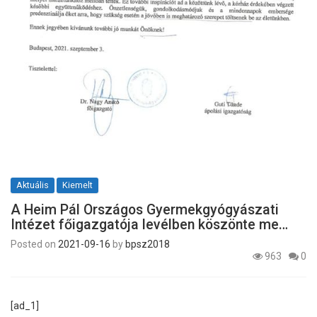
Aktuális
Kiemelt
A Heim Pál Országos Gyermekgyógyászati
Intézet főigazgatója levélben köszönte me…
Posted on
2021-09-16
by
bpsz2018
963
0
[ad_1]