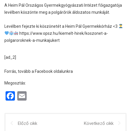
A Heim Pál Országos Gyermekgyógyászati Intézet főigazgatója
levélben köszönte meg a polgárőrök áldozatos munkáját.
Levélben fejezte ki köszönetét a Heim Pál Gyermekkórház <3
https://www.opsz.hu/kiemelt-hirek/koszonet-a-
polgaroroknek-a-munkajukert
[ad_2]
Forrás, tovább a Facebook oldalunkra
Megosztás:
F
E
a
m
ce
ail
b
Előző cikk
Következő cikk