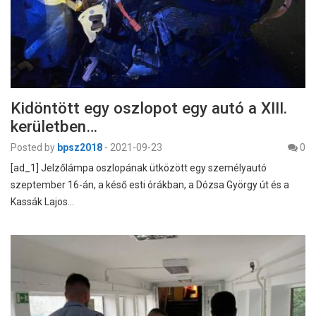
Kidöntött egy oszlopot egy autó a XIII.
kerületben…
Posted by
bpsz2018
-
2021-09-23
0
[ad_1] Jelzőlámpa oszlopának ütközött egy személyautó
szeptember 16-án, a késő esti órákban, a Dózsa György út és a
Kassák Lajos…