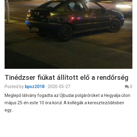
Tinédzser fiúkat állított elő a rendőrség
Posted by
bpsz2018
-
2020-05-27
0
Meglepő látvány fogadta az Újbudai polgárőröket a Hegyalja úton
május 25-én este 10 óra körül. A kollégák a kereszteződésben
egy…