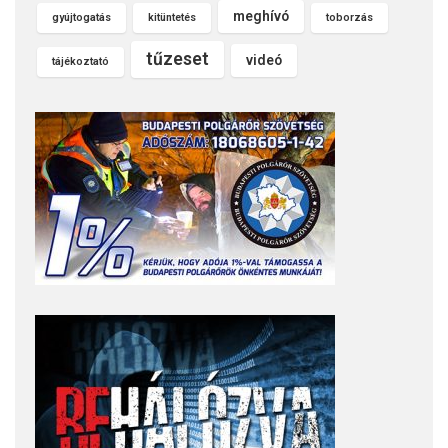
meghívó
gyújtogatás
kitüntetés
toborzás
tűzeset
videó
tájékoztató