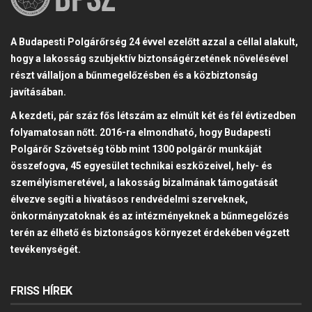
A Budapesti Polgárőrség 24 évvel ezelőtt azzal a céllal alakult,
hogy a lakosság szubjektív biztonságérzetének növelésével
részt vállaljon a bűnmegelőzésben és a közbiztonság
javításában.
A kezdeti, pár száz fős létszám az elmúlt két és fél évtizedben
folyamatosan nőtt. 2016-ra elmondható, hogy Budapesti
Polgárőr Szövetség több mint 1300 polgárőr munkáját
összefogva, 45 egyesület technikai eszközeivel, hely- és
személyismeretével, a lakosság bizalmának támogatását
élvezve segíti a hivatásos rendvédelmi szerveknek,
önkormányzatoknak és az intézményeknek a bűnmegelőzés
terén az élhető és biztonságos környezet érdekében végzett
tevékenységét.
FRISS HÍREK