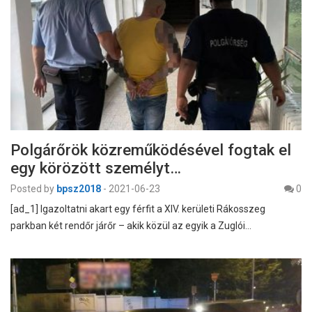
Polgárőrök közreműködésével fogtak el
egy körözött személyt…
Posted by
bpsz2018
-
2021-06-23
0
[ad_1] Igazoltatni akart egy férfit a XIV. kerületi Rákosszeg
parkban két rendőr járőr – akik közül az egyik a Zuglói…