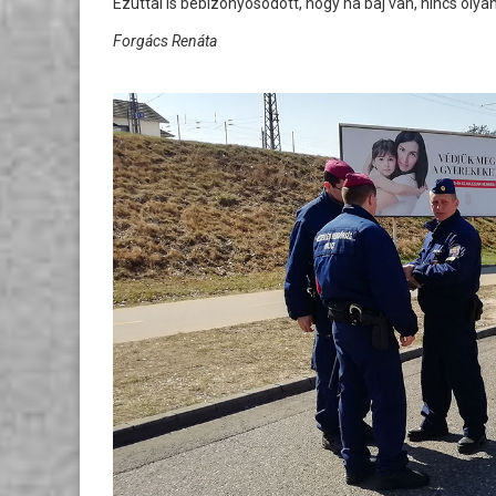
Ezúttal is bebizonyosodott, hogy ha baj van, nincs oly
Forgács Renáta