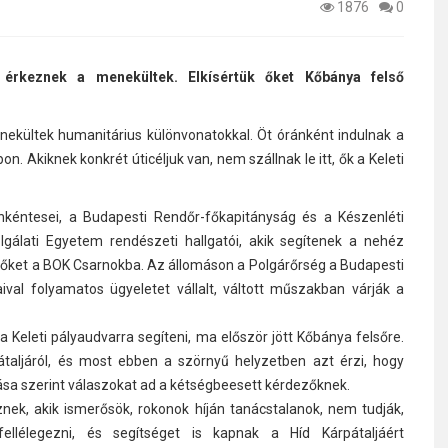
1876
0
érkeznek a menekültek. Elkísértük őket Kőbánya felső
ekültek humanitárius különvonatokkal. Öt óránként indulnak a
. Akiknek konkrét úticéljuk van, nem szállnak le itt, ők a Keleti
önkéntesei, a Budapesti Rendőr-főkapitányság és a Készenléti
álati Egyetem rendészeti hallgatói, akik segítenek a nehéz
k őket a BOK Csarnokba. Az állomáson a Polgárőrség a Budapesti
val folyamatos ügyeletet vállalt, váltott műszakban várják a
a Keleti pályaudvarra segíteni, ma először jött Kőbánya felsőre.
taljáról, és most ebben a szörnyű helyzetben azt érzi, hogy
tudása szerint válaszokat ad a kétségbeesett kérdezőknek.
ek, akik ismerősök, rokonok híján tanácstalanok, nem tudják,
ellélegezni, és segítséget is kapnak a Híd Kárpátaljáért