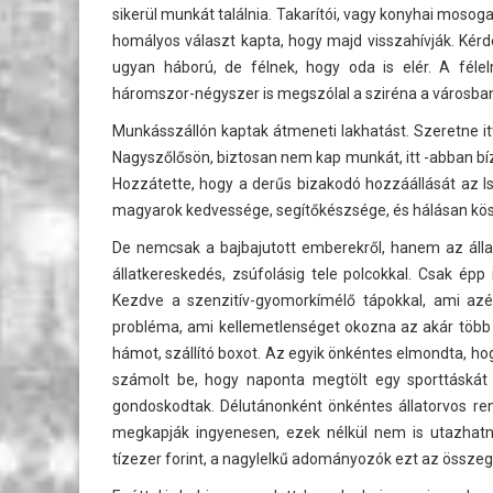
sikerül munkát találnia. Takarítói, vagy konyhai mosog
homályos választ kapta, hogy majd visszahívják. Kér
ugyan háború, de félnek, hogy oda is elér. A fél
háromszor-négyszer is megszólal a sziréna a városban,
Munkásszállón kaptak átmeneti lakhatást. Szeretne it
Nagyszőlősön, biztosan nem kap munkát, itt -abban bíz
Hozzátette, hogy a derűs bizakodó hozzáállását az Is
magyarok kedvessége, segítőkészsége, és hálásan kö
De nemcsak a bajbajutott emberekről, hanem az állat
állatkereskedés, zsúfolásig tele polcokkal. Csak ép
Kezdve a szenzitív-gyomorkímélő tápokkal, ami azér
probléma, ami kellemetlenséget okozna az akár több 
hámot, szállító boxot. Az egyik önkéntes elmondta, ho
számolt be, hogy naponta megtölt egy sporttáskát tá
gondoskodtak. Délutánonként önkéntes állatorvos rend
megkapják ingyenesen, ezek nélkül nem is utazhatná
tízezer forint, a nagylelkű adományozók ezt az összeget