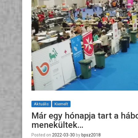
Aktuális
Kiemelt
Már egy hónapja tart a háb
menekültek…
Posted on
2022-03-30
by
bpsz2018