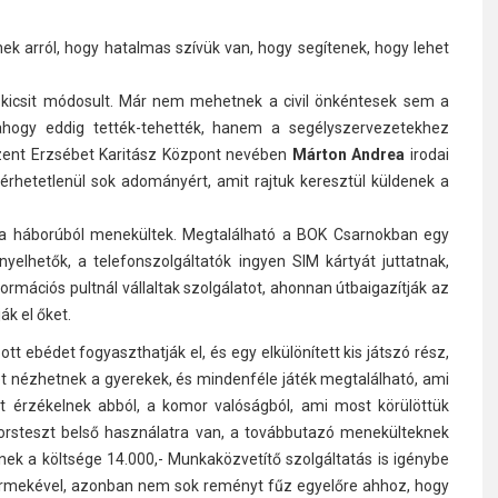
k arról, hogy hatalmas szívük van, hogy segítenek, hogy lehet
kicsit módosult. Már nem mehetnek a civil önkéntesek sem a
ahogy eddig tették-tehették, hanem a segélyszervezetekhez
 Szent Erzsébet Karitász Központ nevében
Márton Andrea
irodai
érhetetlenül sok adományért, amit rajtuk keresztül küldenek a
t a háborúból menekültek. Megtalálható a BOK Csarnokban egy
yelhetők, a telefonszolgáltatók ingyen SIM kártyát juttatnak,
ormációs pultnál vállaltak szolgálatot, ahonnan útbaigazítják az
ák el őket.
t ebédet fogyaszthatják el, és egy elkülönített kis játszó rész,
et nézhetnek a gyerekek, és mindenféle játék megtalálható, ami
et érzékelnek abból, a komor valóságból, ami most körülöttük
 gyorsteszt belső használatra van, a továbbutazó menekülteknek
nek a költsége 14.000,- Munkaközvetítő szolgáltatás is igénybe
yermekével, azonban nem sok reményt fűz egyelőre ahhoz, hogy