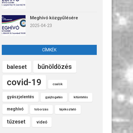
Meghívó közgyűlésére
2025-04-23
CÍMKÉK
bűnöldözés
baleset
covid-19
csalók
gyászjelentés
gyújtogatás
kitüntetés
meghívó
toborzás
tájékoztató
tűzeset
videó