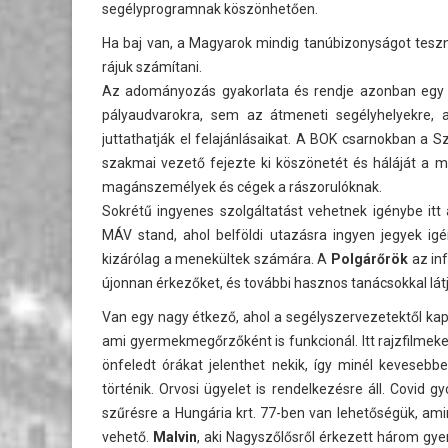
segélyprogramnak köszönhetően.
Ha baj van, a Magyarok mindig tanúbizonyságot teszne
rájuk számítani.
Az adományozás gyakorlata és rendje azonban egy 
pályaudvarokra, sem az átmeneti segélyhelyekre, 
juttathatják el felajánlásaikat. A BOK csarnokban a
szakmai vezető fejezte ki köszönetét és háláját a m
magánszemélyek és cégek a rászorulóknak.
Sokrétű ingyenes szolgáltatást vehetnek igénybe it
MÁV stand, ahol belföldi utazásra ingyen jegyek igén
kizárólag a menekültek számára. A
Polgárőrök
az inf
újonnan érkezőket, és további hasznos tanácsokkal látj
Van egy nagy étkező, ahol a segélyszervezetektől kapot
ami gyermekmegőrzőként is funkcionál. Itt rajzfilmek
önfeledt órákat jelenthet nekik, így minél kevesebb
történik. Orvosi ügyelet is rendelkezésre áll. Covid
szűrésre a Hungária krt. 77-ben van lehetőségük, ami
vehető.
Malvin
, aki Nagyszőlősről érkezett három g