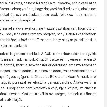
atói állást keres, de nem biztatják a munkaadók, eddig csak azt a
désemre elmagyarázta, hogy Nagyszőlősről érkeztek, ahol nincs
elmüket és szorongásukat pedig csak fokozza, hogy naponta
 a baljóslatú hangjával.
t maradni a gyerekekkel, mert azzal tisztában van, hogy otthon
ik-, hogy legalább a remény megvan, hogy új életet kezdhetnek.
ten hitének köszönheti. Elmondta, hogy nagyon jól esik nekik a
szöni mindenkinek.
okról is gondoskodni kell. A BOK csarnokban található egy kis
p itt minden adományokból gyűlt össze és ingyenesen elvihető.
t fontos, mert a tápváltástól előfordulhat emésztőrendszeri
napos utazás során. Ha elhasználódott, választhatnak pórázt,
gy még papagájjal is találkozott a BOK csarnokban. A másik arról
ppal, pórázzal, és elviszi a pályaudvarokra. Állatorvosról is
el. Ukrajnában nem kötelező a chip, így a chipet, az oltást is
nak tovább. Kisállat útlevél is szükséges, aminek a költsége
 is átvállalják.