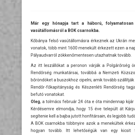
Már egy hónapja tart a háború, folyamatosan 
vasútállomásról a BOK csarnokba.
Kőbánya felső vasútállomásra érkeznek az Ukrán men
vonatok, több mint 1600 menekült érkezett ezen a napon
Pályaudvarról zökkenőmentesen utazhatnak tovább.
Az itt leszállókat a peronon várják a Polgárőrség 
Rendőrség munkatársai, továbbá a Nemzeti Közszolg
bőröndöket a buszokhoz cipelni, amik tovább szállítjá
Rendőr-főkapitányság és Készenléti Rendőrség tagjai
befutó vonatokat.
Oleg
, a tolmács február 24 óta e óta mindennap kijár 
Kérdésemre elmondja, hogy 15 éve települt át Kárpá
segítenie kell a bajba jutott honfitársain, és legjobb 
A BOK csarnokba többnyire azok a menekültek érkezn
hogyan tovább. Itt lehetőségük van egy kicsit f