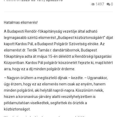
1497
0
Hatalmas elismerés!
A Budapesti Rendőr-főkapitányság vezetője által adható
legmagasabb szintű elismerést „Budapest közbiztonságáért” díjat
kapott Kardos Pál, a Budapest Polgárőr Szövetség elnöke. Az
elismerést dr. Terdik Tamás r. dandártábornok, Budapest
főkapitánya adta át május 15-én délelőtt a Rendőrségi Igazgatási
Központban. Kardos Pál polgárőr köszönetét fejezte ki, majd kitért
arra, hogy ez a díj minden polgárőr érdeme.
– Nagyon örültem a megtisztelő díjnak – kezdte. – Ugyanakkor,
úgy érzem, hogy ez az elismerés nem csak az enyém, hanem
minden polgárőré, aki helytáll napról-napra. Köszönöm nekik,
hiszen a koronavírus-járvány alatti veszélyhelyzetben is
példamutatóan viselkedtek, segítettek és őrizték a
közbiztonságot.