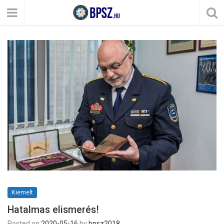
Kiemelt
Hatalmas elismerés!
Posted on
2020-05-16
by
bpsz2018