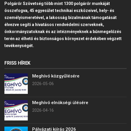
Polgárőr Szövetség több mint 1300 polgárőr munkáját
összefogva, 45 egyesület technikai eszközeivel, hely- és
személyismeretével, a lakosság bizalmának támogatását
élvezve segíti a hivatásos rendvédelmi szerveknek,
önkormányzatoknak és az intézményeknek a bűnmegelőzés
terén az élhető és biztonságos környezet érdekében végzett
tevékenységét.
FRISS HÍREK
Meghívó közgyűlésére
2026-05-06
Meghívó elnökségi ülésére
2026-04-16
Pályázati kiírás 2026