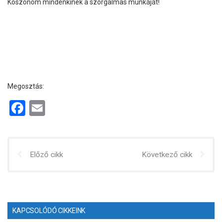
Köszönöm mindenkinek a szorgalmas munkáját!
Megosztás:
F
E
a
m
ce
ail
b
Előző cikk
Következő cikk
o
o
k
KAPCSOLÓDÓ CIKKEINK