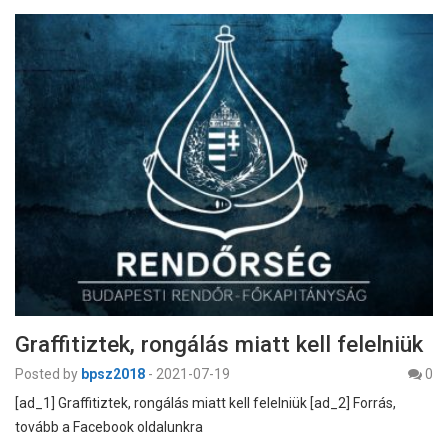
Graffitiztek, rongálás miatt kell felelniük
Posted by
bpsz2018
-
2021-07-19
0
[ad_1] Graffitiztek, rongálás miatt kell felelniük [ad_2] Forrás,
tovább a Facebook oldalunkra