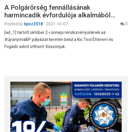
A Polgárőrség fennállásának
harmincadik évfordulója alkalmából…
Posted by
bpsz2018
-
2021-10-07
0
[ad_1] tartott október 2-i ünnepi rendezvényünknek az
#újranyitvaBP pályázat keretén belül a Kis Tirol Étterem és
Fogadó adott otthont. Köszönjük…