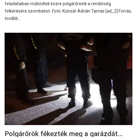
feladataiban működtek közre polgárőreink a rendőrség
felkérésére szombaton. Fotó: Kulcsár Adrián Tamás [ad_2] Forrás,
tovább…
Polgárőrök fékezték meg a garázdát…