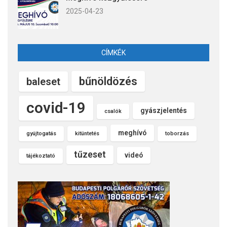
2025-04-23
CÍMKÉK
bűnöldözés
baleset
covid-19
gyászjelentés
csalók
meghívó
gyújtogatás
kitüntetés
toborzás
tűzeset
videó
tájékoztató