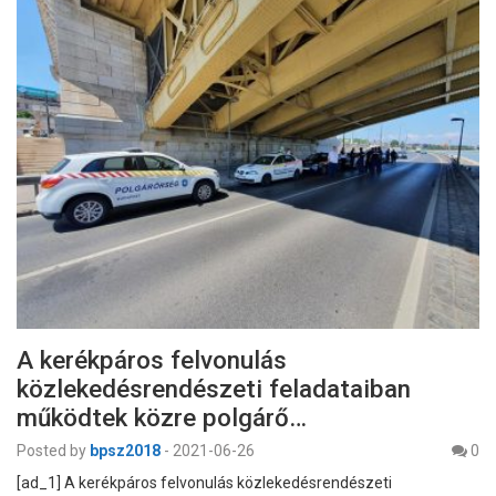
A kerékpáros felvonulás
közlekedésrendészeti feladataiban
működtek közre polgárő…
Posted by
bpsz2018
-
2021-06-26
0
[ad_1] A kerékpáros felvonulás közlekedésrendészeti