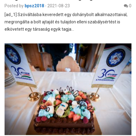
Posted by
bpsz2018
-
2021-08-23
0
[ad_1] Szóváltásba keveredett egy dohánybolt alkalmazottaival,
megrongálta a bolt ajtaját és tulajdon elleni szabálysértést is
elkövetett egy társaság egyik tagja…