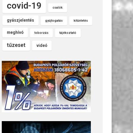
covid-19
csalók
gyászjelentés
gyújtogatás
kitüntetés
meghívó
toborzás
tájékoztató
tűzeset
videó