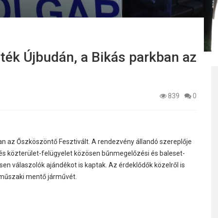
ék Újbudán, a Bikás parkban az
839
0
n az Őszköszöntő Fesztivált. A rendezvény állandó szereplője
g és közterület-felügyelet közösen bűnmegelőzési és baleset-
sen válaszolók ajándékot is kaptak. Az érdeklődők közelről is
 műszaki mentő járművét.