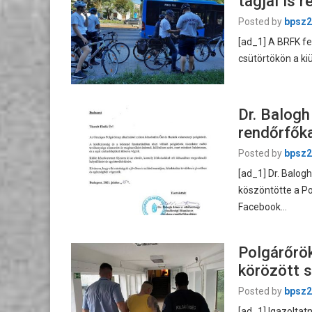
tagjai is 
Posted by
bpsz2
[ad_1] A BRFK fe
csütörtökön a kiü
Dr. Balogh
rendőrfők
Posted by
bpsz2
[ad_1] Dr. Balog
köszöntötte a Po
Facebook…
Polgárőrö
körözött 
Posted by
bpsz2
[ad_1] Igazoltatn