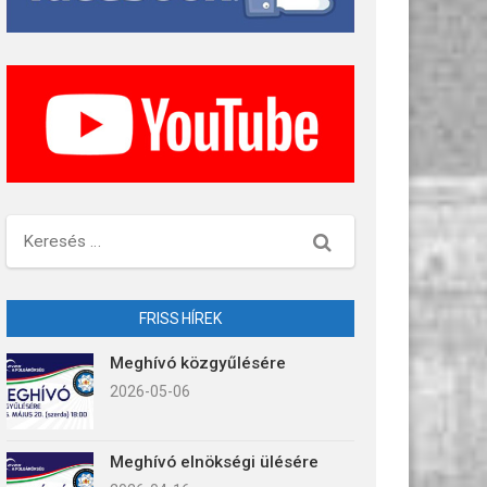
Keresés
FRISS HÍREK
Meghívó közgyűlésére
2026-05-06
Meghívó elnökségi ülésére