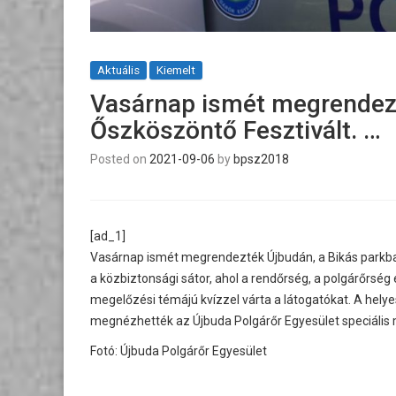
Aktuális
Kiemelt
Vasárnap ismét megrendezt
Őszköszöntő Fesztivált. …
Posted on
2021-09-06
by
bpsz2018
[ad_1]
Vasárnap ismét megrendezték Újbudán, a Bikás parkba
a közbiztonsági sátor, ahol a rendőrség, a polgárőrsé
megelőzési témájú kvízzel várta a látogatókat. A helye
megnézhették az Újbuda Polgárőr Egyesület speciális
Fotó: Újbuda Polgárőr Egyesület