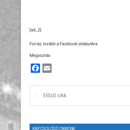
[ad_2]
Forrás, tovább a Facebook oldalunkra
Megosztás:
F
E
a
m
ce
ail
b
Előző cikk
o
o
k
KAPCSOLÓDÓ CIKKEINK