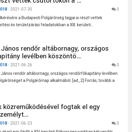
részt vettek csütörtökön a …
018
-
2021-07-30
0
lkérésére a Budapesti Polgárőrség tagjai is részt vettek
rítési és területzárási feladatokban a XIII. kerületi…
 János rendőr altábornagy, országos
apitány levélben köszöntö…
018
-
2021-06-26
0
h János rendőr altábornagy, országos rendőrfőkapitány levélben
lgárőrséget a Polgárőrnap alkalmából. [ad_2] Forrás, tovább a
k közreműködésével fogtak el egy
személyt…
018
-
2021-06-23
0
i akart egy férfit a XIV. kerületi Rákosszeg parkban két rendőr