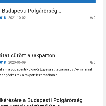
a Budapesti Polgárőrség…
018
-
2021-10-02
0
átat sütött a rakparton
018
-
2020-06-09
0
ni – a Budapesti Polgárőr Egyesület tagjai június 7-én is, mint
 segédkeztek a rakpart lezárásában a…
lkérésére a Budapesti Polgárőrség