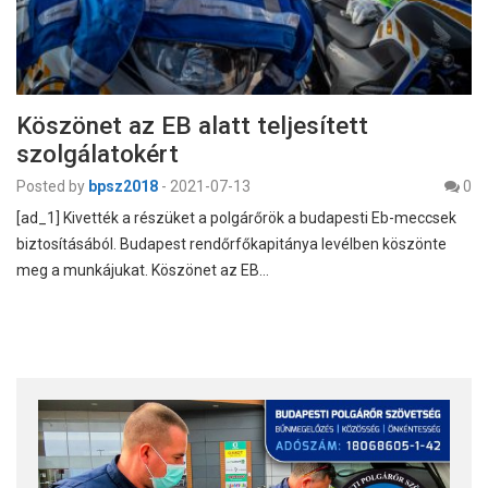
Köszönet az EB alatt teljesített
szolgálatokért
Posted by
bpsz2018
-
2021-07-13
0
[ad_1] Kivették a részüket a polgárőrök a budapesti Eb-meccsek
biztosításából. Budapest rendőrfőkapitánya levélben köszönte
meg a munkájukat. Köszönet az EB…