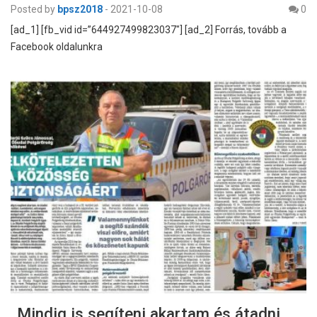
Posted by
bpsz2018
-
2021-10-08
0
[ad_1] [fb_vid id=”644927499823037″] [ad_2] Forrás, tovább a
Facebook oldalunkra
„Mindig is segíteni akartam és átadni