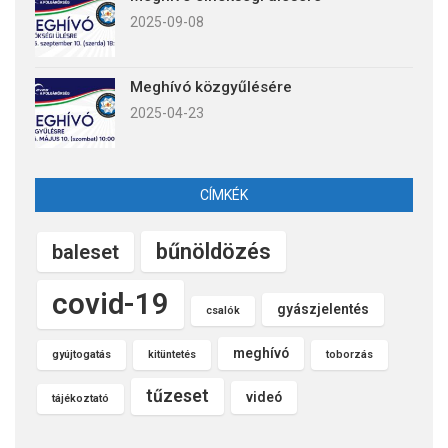
2025-09-08
Meghívó közgyűlésére
2025-04-23
CÍMKÉK
bűnöldözés
baleset
covid-19
gyászjelentés
csalók
meghívó
gyújtogatás
kitüntetés
toborzás
tűzeset
videó
tájékoztató