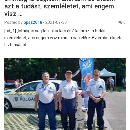
azt a tudást, szemléletet, ami engem
visz …
Posted by
bpsz2018
-
2021-09-30
0
[ad_1] „Mindig is segíteni akartam és átadni azt a tudást,
szemléletet, ami engem visz minden nap előre. Az embereknek
biztonságot…