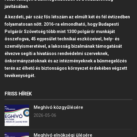
javításában.
A kezdeti, pár száz fős létszám az elmúlt két és fél évtizedben
folyamatosan nőtt. 2016-ra elmondható, hogy Budapesti
Polgárőr Szövetség több mint 1300 polgárőr munkáját
összefogva, 45 egyesület technikai eszközeivel, hely- és
személyismeretével, a lakosság bizalmának támogatását
élvezve segíti a hivatásos rendvédelmi szerveknek,
önkormányzatoknak és az intézményeknek a bűnmegelőzés
terén az élhető és biztonságos környezet érdekében végzett
tevékenységét.
FRISS HÍREK
Meghívó közgyűlésére
2026-05-06
Meghívó elnökségi ülésére