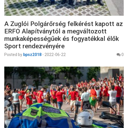
A Zuglói Polgárőrség felkérést kapott az
ERFO Alapítványtól a megváltozott
munkaképességűek és fogyatékkal élők
Sport rendezvényére
Posted by
bpsz2018
-
2022-06-22
0