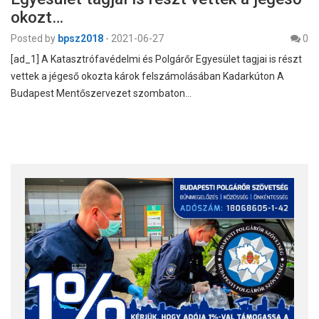
okozt…
Posted by
bpsz2018
-
2021-06-27
0
[ad_1] A Katasztrófavédelmi és Polgárőr Egyesület tagjai is részt
vettek a jégeső okozta károk felszámolásában Kadarkúton A
Budapest Mentőszervezet szombaton…