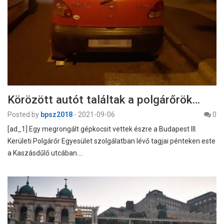
Körözött autót találtak a polgárőrök…
Posted by
bpsz2018
-
2021-09-06
0
[ad_1] Egy megrongált gépkocsit vettek észre a Budapest III.
Kerületi Polgárőr Egyesület szolgálatban lévő tagjai pénteken este
a Kaszásdűlő utcában.…