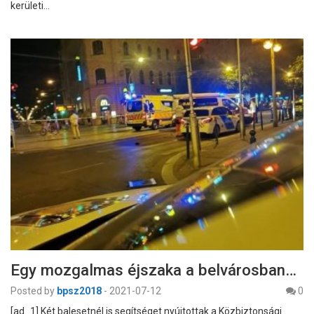
kerületi…
Egy mozgalmas éjszaka a belvárosban…
Posted by
bpsz2018
-
2021-07-12
0
[ad_1] Két balesetnél is segítséget nyújtottak a Közbiztonsági