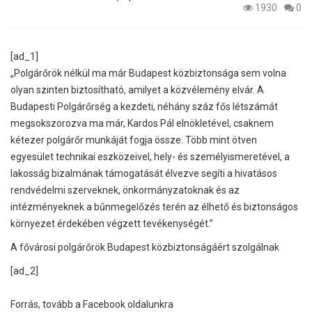
1930
0
[ad_1]
„Polgárőrök nélkül ma már Budapest közbiztonsága sem volna
olyan szinten biztosítható, amilyet a közvélemény elvár. A
Budapesti Polgárőrség a kezdeti, néhány száz fős létszámát
megsokszorozva ma már, Kardos Pál elnökletével, csaknem
kétezer polgárőr munkáját fogja össze. Több mint ötven
egyesület technikai eszközeivel, hely- és személyismeretével, a
lakosság bizalmának támogatását élvezve segíti a hivatásos
rendvédelmi szerveknek, önkormányzatoknak és az
intézményeknek a bűnmegelőzés terén az élhető és biztonságos
környezet érdekében végzett tevékenységét.”
A fővárosi polgárőrök Budapest közbiztonságáért szolgálnak
[ad_2]
Forrás, tovább a Facebook oldalunkra