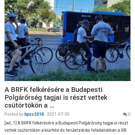
A BRFK felkérésére a Budapesti
Polgárőrség tagjai is részt vettek
csütörtökön a …
Posted by
bpsz2018
-
2021-07-30
0
[ad_1] A BRFK felkérésére a Budapesti Polgárőrség tagjai is részt
vettek csütörtökön a kiürítési és területzárási feladatokban a XIII.