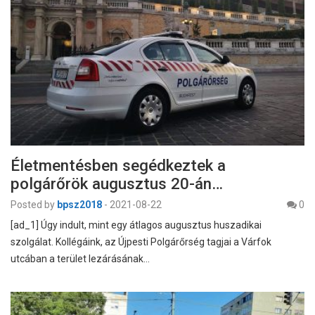
Életmentésben segédkeztek a
polgárőrök augusztus 20-án…
Posted by
bpsz2018
-
2021-08-22
0
[ad_1] Úgy indult, mint egy átlagos augusztus huszadikai
szolgálat. Kollégáink, az Újpesti Polgárőrség tagjai a Várfok
utcában a terület lezárásának…