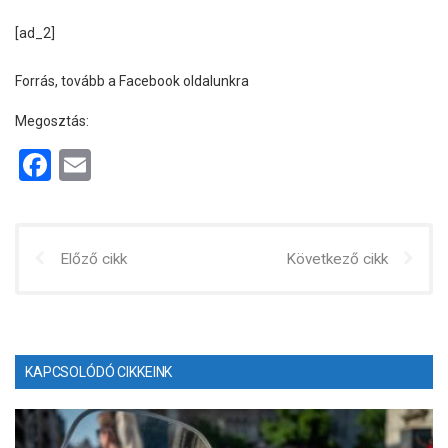
[ad_2]
Forrás, tovább a Facebook oldalunkra
Megosztás:
F
E
a
m
ce
ail
b
Előző cikk
Következő cikk
o
o
k
KAPCSOLÓDÓ CIKKEINK