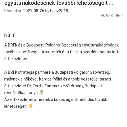
együttműködésének további lehetőségeit …
Posted on
2021-08-26
by
bpsz2018
928
0
[ad_1]
A BRFK és a Budapesti Polgárőr Szövetség együttműködésének
további lehetőségeit tekintették át a felek a szerdán megtartott
értekezleten.
A BRFK stratégia partnere a Budapesti Polgárőr Szövetség,
melynek elnökével, Kardos Pállal és a többi vezetővel tartott
értekezletet Dr. Terdik Tamás r. vezérőrnagy, Budapest
rendőrfőkapitánya.
Az értekezleten átnézték a közös együttműködés további
lehetőségeit.