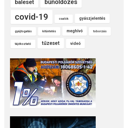
bűnöldözés
baleset
covid-19
gyászjelentés
csalók
meghívó
gyújtogatás
kitüntetés
toborzás
tűzeset
videó
tájékoztató