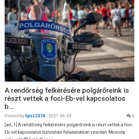
A rendőrség felkérésére polgárőreink is
részt vettek a foci-Eb-vel kapcsolatos
b…
Posted by
bpsz2018
-
2021-06-24
0
[ad_1] A rendőrség felkérésére polgárőreink is részt vettek a foci-
Eb-vel kapcsolatos biztosítási feladatokban szerdán. Micsoda