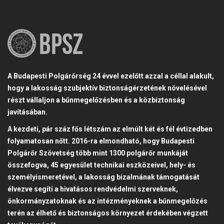
A Budapesti Polgárőrség 24 évvel ezelőtt azzal a céllal alakult,
hogy a lakosság szubjektív biztonságérzetének növelésével
részt vállaljon a bűnmegelőzésben és a közbiztonság
javításában.
A kezdeti, pár száz fős létszám az elmúlt két és fél évtizedben
folyamatosan nőtt. 2016-ra elmondható, hogy Budapesti
Polgárőr Szövetség több mint 1300 polgárőr munkáját
összefogva, 45 egyesület technikai eszközeivel, hely- és
személyismeretével, a lakosság bizalmának támogatását
élvezve segíti a hivatásos rendvédelmi szerveknek,
önkormányzatoknak és az intézményeknek a bűnmegelőzés
terén az élhető és biztonságos környezet érdekében végzett