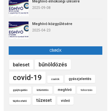
Meghívó elnökségi ülésére
2025-09-08
Meghívó közgyűlésére
2025-04-23
CÍMKÉK
bűnöldözés
baleset
covid-19
gyászjelentés
csalók
meghívó
gyújtogatás
kitüntetés
toborzás
tűzeset
videó
tájékoztató