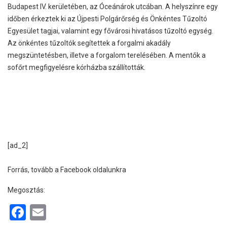
Budapest IV. kerületében, az Óceánárok utcában. A helyszínre egy
időben érkeztek ki az Újpesti Polgárőrség és Önkéntes Tűzoltó
Egyesület tagjai, valamint egy fővárosi hivatásos tűzoltó egység.
Az önkéntes tűzoltók segítettek a forgalmi akadály
megszüntetésben, illetve a forgalom terelésében. A mentők a
sofőrt megfigyelésre kórházba szállították.
[ad_2]
Forrás, tovább a Facebook oldalunkra
Megosztás:
F
E