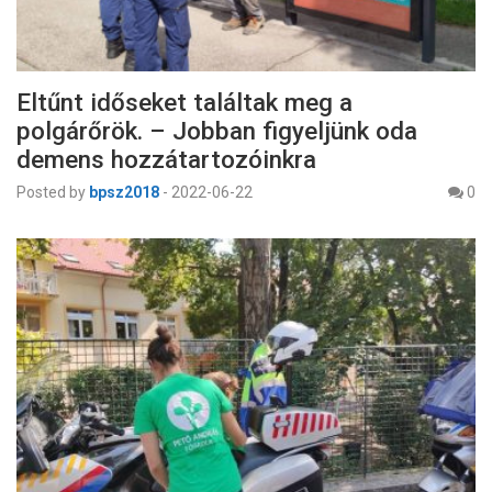
Eltűnt időseket találtak meg a
polgárőrök. – Jobban figyeljünk oda
demens hozzátartozóinkra
Posted by
bpsz2018
-
2022-06-22
0