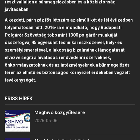
részt vállaljon a bűnmegelőzésben és a közbiztonság
javításában.
A kezdeti, pár száz fős létszám az elmúlt két és fél évtizedben
folyamatosan nőtt. 2016-ra elmondható, hogy Budapesti
Polgárőr Szövetség több mint 1300 polgárőr munkáját
összefogva, 45 egyesület technikai eszközeivel, hely- és
személyismeretével, a lakosság bizalmának támogatását
élvezve segíti a hivatásos rendvédelmi szerveknek,
önkormányzatoknak és az intézményeknek a bűnmegelőzés
terén az élhető és biztonságos környezet érdekében végzett
tevékenységét.
FRISS HÍREK
Meghívó közgyűlésére
2026-05-06