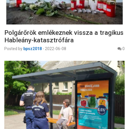
Polgárőrök emlékeznek vissza a tragikus
Hableány-katasztrófára
Posted by
bpsz2018
-
2022-06-08
0