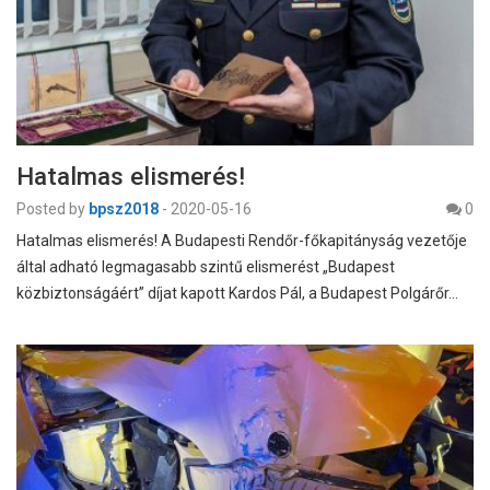
Hatalmas elismerés!
Posted by
bpsz2018
-
2020-05-16
0
Hatalmas elismerés! A Budapesti Rendőr-főkapitányság vezetője
által adható legmagasabb szintű elismerést „Budapest
közbiztonságáért” díjat kapott Kardos Pál, a Budapest Polgárőr…