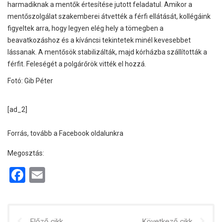
harmadiknak a mentők értesítése jutott feladatul. Amikor a
mentőszolgálat szakemberei átvették a férfi ellátását, kollégáink
figyeltek arra, hogy legyen elég hely a tömegben a
beavatkozáshoz és a kíváncsi tekintetek minél kevesebbet
lássanak. A mentősök stabilizálták, majd kórházba szállították a
férfit. Feleségét a polgárőrök vitték el hozzá.
Fotó: Gib Péter
[ad_2]
Forrás, tovább a Facebook oldalunkra
Megosztás:
F
E
a
m
ce
ail
Előző cikk
Következő cikk