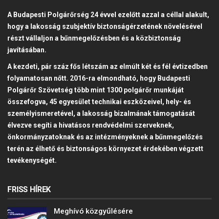
A Budapesti Polgárőrség 24 évvel ezelőtt azzal a céllal alakult,
hogy a lakosság szubjektív biztonságérzetének növelésével
részt vállaljon a bűnmegelőzésben és a közbiztonság
javításában.
A kezdeti, pár száz fős létszám az elmúlt két és fél évtizedben
folyamatosan nőtt. 2016-ra elmondható, hogy Budapesti
Polgárőr Szövetség több mint 1300 polgárőr munkáját
összefogva, 45 egyesület technikai eszközeivel, hely- és
személyismeretével, a lakosság bizalmának támogatását
élvezve segíti a hivatásos rendvédelmi szerveknek,
önkormányzatoknak és az intézményeknek a bűnmegelőzés
terén az élhető és biztonságos környezet érdekében végzett
tevékenységét.
FRISS HÍREK
Meghívó közgyűlésére