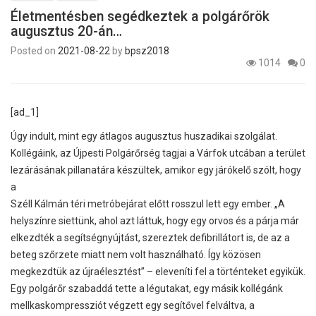
Életmentésben segédkeztek a polgárőrök
augusztus 20-án…
Posted on
2021-08-22
by
bpsz2018
1014
0
[ad_1]
Úgy indult, mint egy átlagos augusztus huszadikai szolgálat.
Kollégáink, az Újpesti Polgárőrség tagjai a Várfok utcában a terület
lezárásának pillanatára készültek, amikor egy járókelő szólt, hogy
a
Széll Kálmán téri metróbejárat előtt rosszul lett egy ember. „A
helyszínre siettünk, ahol azt láttuk, hogy egy orvos és a párja már
elkezdték a segítségnyújtást, szereztek defibrillátort is, de az a
beteg szőrzete miatt nem volt használható. Így közösen
megkezdtük az újraélesztést” – eleveníti fel a történteket egyikük.
Egy polgárőr szabaddá tette a légutakat, egy másik kollégánk
mellkaskompressziót végzett egy segítővel felváltva, a